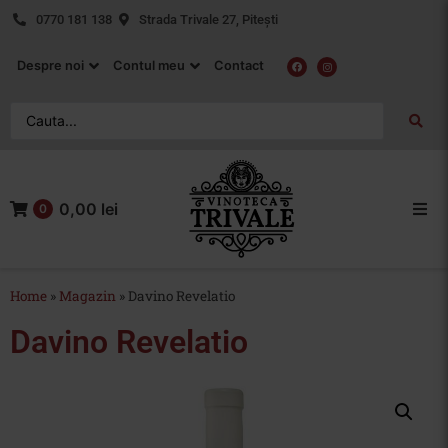
0770 181 138
Strada Trivale 27, Pitești
Despre noi
Contul meu
Contact
0,00 lei
0
Acasa
Home
»
Magazin
»
Davino Revelatio
Vin Rosu
Davino Revelatio
Vin Alb
Vin Rose