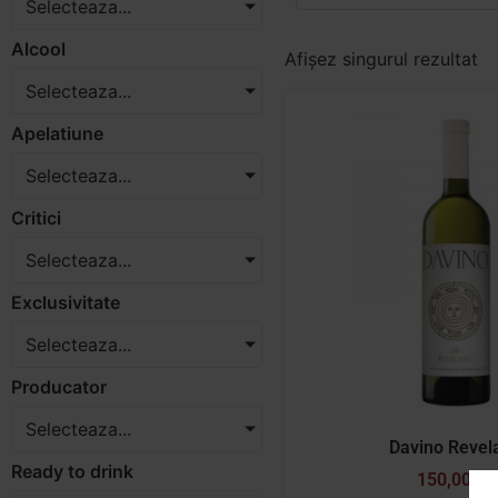
Selecteaza...
Alcool
Afișez singurul rezultat
Selecteaza...
Apelatiune
Selecteaza...
Critici
Selecteaza...
Exclusivitate
Selecteaza...
Producator
Selecteaza...
Davino Revela
Ready to drink
150,00
lei