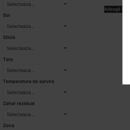
Selecteaza...
Adaugă în c
Soi
Selecteaza...
Sticla
Selecteaza...
Tara
Selecteaza...
Temperatura de servire
Selecteaza...
Zahar rezidual
Selecteaza...
Zona