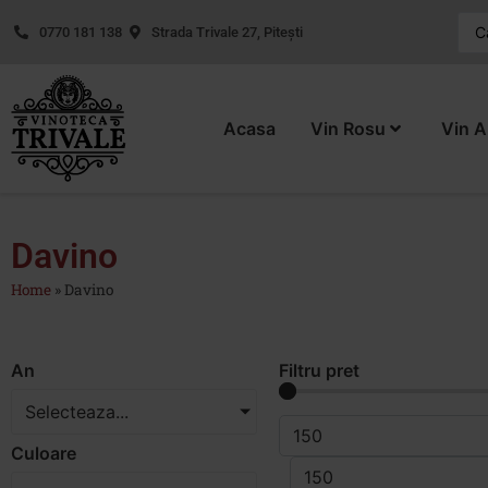
0770 181 138
Strada Trivale 27, Pitești
Acasa
Vin Rosu
Vin A
Davino
Home
»
Davino
An
Filtru pret
Selecteaza...
Culoare