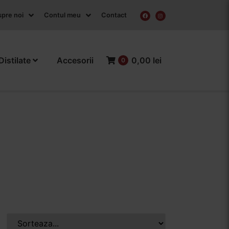
pre noi
Contul meu
Contact
Distilate
Accesorii
0,00 lei
0