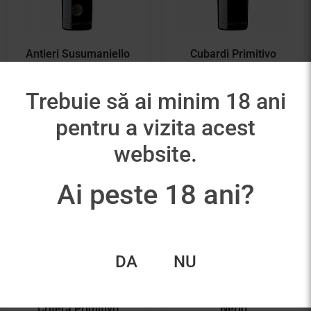
Antieri Susumaniello
Cubardi Primitivo
99,00
lei
100,00
lei
Trebuie să ai minim 18 ani
Adaugă în coș
Adaugă în coș
pentru a vizita acest
website.
Ai peste 18 ani?
DA
NU
Critera Primitivo
Nerio