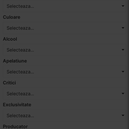
Selecteaza...
Vinuri Spumante
Culoare
Vinoteca
Selecteaza...
Distilate
Alcool
Selecteaza...
Accesorii
Apelatiune
Selecteaza...
Critici
Selecteaza...
Exclusivitate
Selecteaza...
Producator