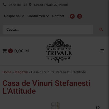
0770 181 138
Strada Trivale 27, Pitești
Despre noi
Contul meu
Contact
0,00 lei
0
Acasa
Home
»
Magazin
»
Casa de Vinuri Stefanesti L’Attitude
Vin Rosu
Casa de Vinuri Stefanesti
Vin Alb
L’Attitude
Vin Rose