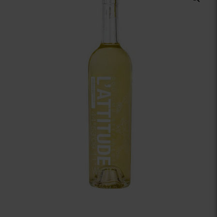
Vinuri Spumante
Vinoteca
Distilate
Accesorii