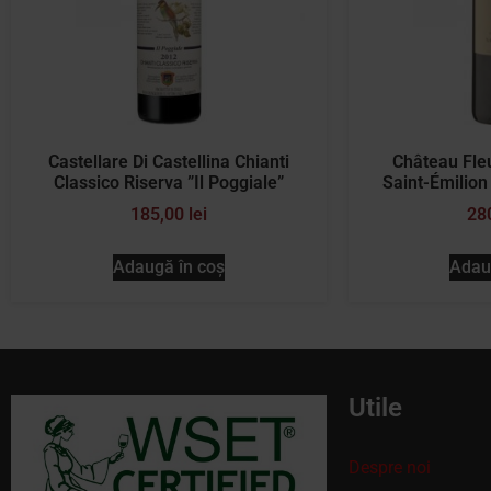
Castellare Di Castellina Chianti
Château Fle
Classico Riserva ”Il Poggiale”
Saint-Émilion
185,00
lei
28
Adaugă în coș
Adau
Utile
Despre noi