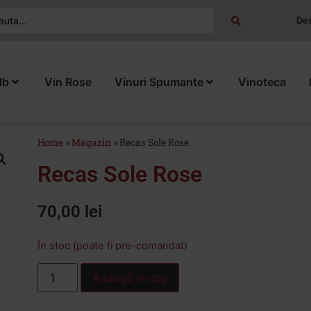
Des
lb
Vin Rose
Vinuri Spumante
Vinoteca
Home
»
Magazin
»
Recas Sole Rose
Recas Sole Rose
70,00
lei
În stoc (poate fi pre-comandat)
Adaugă în coș