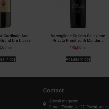
ur Cardinale Aoc
Varvaglione Cosimo Collezione
 Grand Cru Classé
Privata Primitivo Di Manduria
0,00
lei
145,00
lei
gă în coș
Adaugă în coș
Contact
Adresă magazin:
Strada Trivale, Nr. 27, Pitești, Argeș