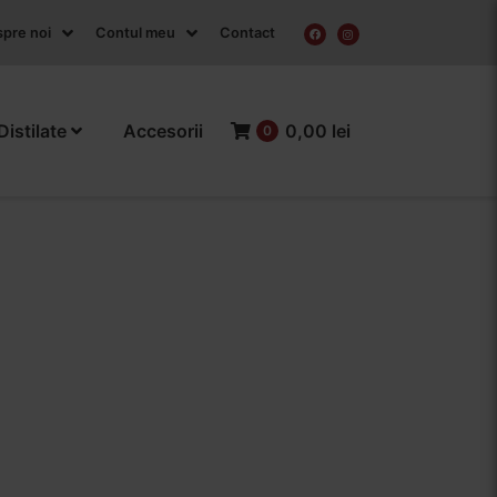
pre noi
Contul meu
Contact
Distilate
Accesorii
0,00 lei
0