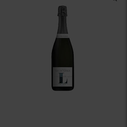
Vinuri Spumante
Vinoteca
Distilate
Accesorii