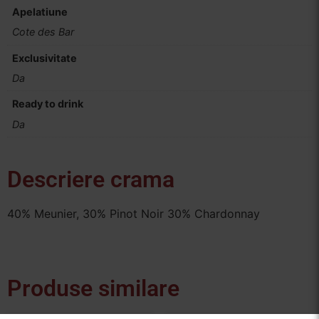
Apelatiune
Cote des Bar
Exclusivitate
Da
Ready to drink
Da
Descriere crama
40% Meunier, 30% Pinot Noir 30% Chardonnay
Produse similare