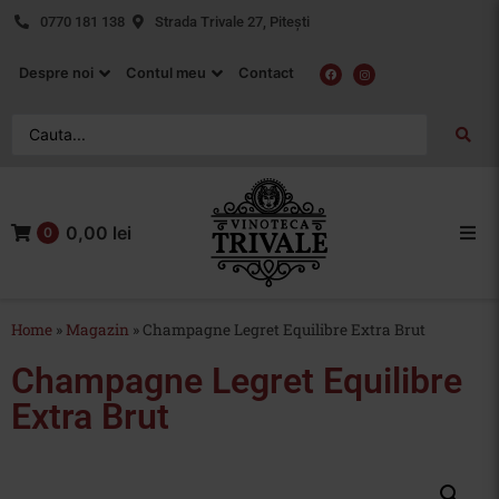
0770 181 138
Strada Trivale 27, Pitești
Despre noi
Contul meu
Contact
0,00 lei
0
Acasa
Home
»
Magazin
»
Champagne Legret Equilibre Extra Brut
Vin Rosu
Champagne Legret Equilibre
Vin Alb
Extra Brut
Vin Rose