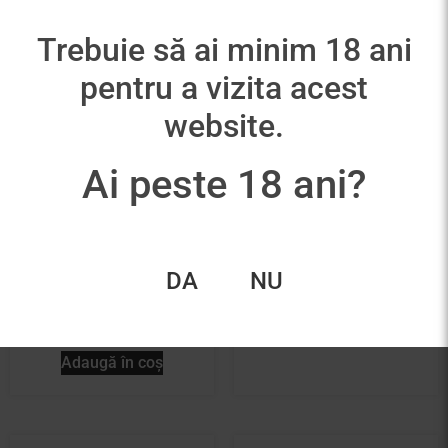
Trebuie să ai minim 18 ani
pentru a vizita acest
website.
Ai peste 18 ani?
Champagne Pascal
Champagne Bonnaire
Doquet Vertus Premier
Brut Blanc de Blancs
Cru GRAND CRU
Terroir
COEUR DE TERROIR
DA
NU
195,00
lei
2006
350,00
lei
Adaugă în coș
Adaugă în coș