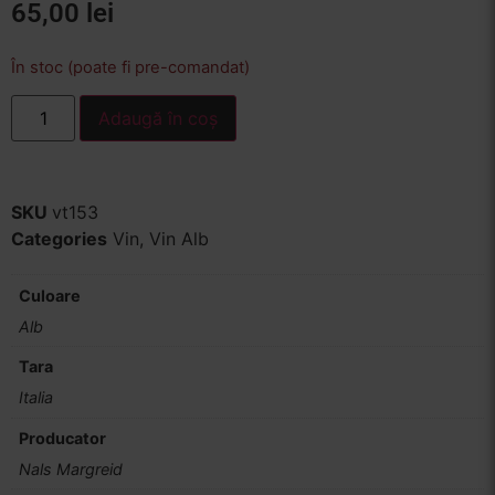
65,00
lei
În stoc (poate fi pre-comandat)
Adaugă în coș
SKU
vt153
Categories
Vin
,
Vin Alb
Culoare
Alb
Tara
Italia
Producator
Nals Margreid