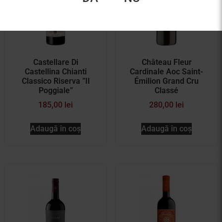
Castellare Di
Château Fleur
Castellina Chianti
Cardinale Aoc Saint-
Classico Riserva ”Il
Émilion Grand Cru
Poggiale”
Classé
185,00
lei
280,00
lei
Adaugă în coș
Adaugă în coș