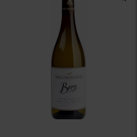
Vinuri Spumante
Vinoteca
Distilate
Accesorii