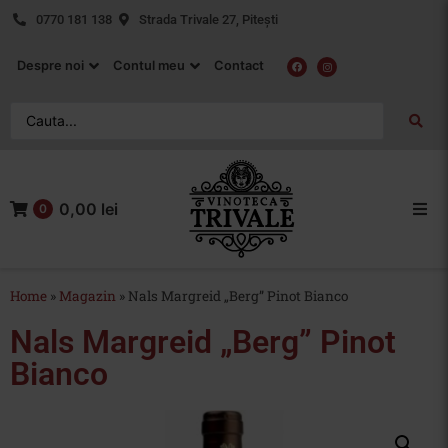
0770 181 138
Strada Trivale 27, Pitești
Despre noi
Contul meu
Contact
0,00 lei
0
Acasa
Home
»
Magazin
»
Nals Margreid „Berg” Pinot Bianco
Vin Rosu
Nals Margreid „Berg” Pinot
Vin Alb
Bianco
Vin Rose