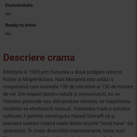
Exclusivitate
Nu
Ready to drink
Nu
Descriere crama
Înființată în 1985 prin fuziunea a două podgorii istorice,
Nalles și Magrè-Niclara, Nals Margreid este astăzi o
cooperativă care reunește 138 de viticultori și 150 de hectare
de vie. Din respect pentru natură și consumatori, nu se
folosesc pesticide sau alte produse chimice, iar majoritatea
lucrărilor se efectuează manual. Varietatea mare a soiurilor
cultivate, îi permite oenologului Harald Schraffl să-și
exerseze talentul creând unele dintre vinurile ”must have” ale
apelațiunii. În ciuda diversității impresionante, toate sunt