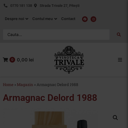
0770 181 138
Strada Trivale 27, Pitești
Despre noi
Contul meu
Contact
0,00 lei
0
Acasa
Home
»
Magazin
»
Armagnac Delord 1988
Vin Rosu
Armagnac Delord 1988
Vin Alb
Vin Rose