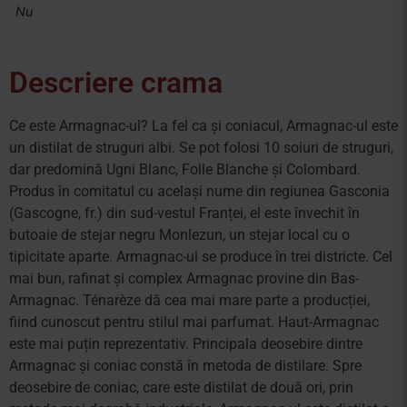
Nu
Descriere crama
Ce este Armagnac-ul? La fel ca și coniacul, Armagnac-ul este
un distilat de struguri albi. Se pot folosi 10 soiuri de struguri,
dar predomină Ugni Blanc, Folle Blanche și Colombard.
Produs în comitatul cu același nume din regiunea Gasconia
(Gascogne, fr.) din sud-vestul Franței, el este învechit în
butoaie de stejar negru Monlezun, un stejar local cu o
tipicitate aparte. Armagnac-ul se produce în trei districte. Cel
mai bun, rafinat și complex Armagnac provine din Bas-
Armagnac. Ténarèze dă cea mai mare parte a producției,
fiind cunoscut pentru stilul mai parfumat. Haut-Armagnac
este mai puțin reprezentativ. Principala deosebire dintre
Armagnac și coniac constă în metoda de distilare. Spre
deosebire de coniac, care este distilat de două ori, prin