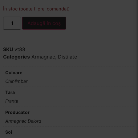
În stoc (poate fi pre-comandat)
Adaugă în coș
SKU
vt88
Categories
Armagnac
,
Distilate
Culoare
Chihlimbar
Tara
Franta
Producator
Armagnac Delord
Soi