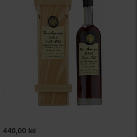
Vinuri Spumante
Vinoteca
Distilate
Accesorii
440,00
lei