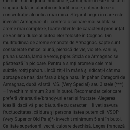
metode mai degrabă industriale, Armagnac-ul este distilat o
singură dată, în alambicuri tradiționale, obținându-se o
concentrație alcoolică mai mică. Stejarul negru în care este
învechit Armagnac-ul îi conferă o culoare mai subtilă și
arome mai complexe, foarte diferite de caracterul pronunțat
de vanilină dulce al butoaielor folosite în Cognac. Din
multitudinea de arome emanate de Armagnac, șapte sunt
considerate mitice: alună, piersică de vie, violete, vanilie,
prună uscată, lămâie verde, piper. Sticla de Armagnac se
păstrează în picioare. Pentru a simți aromele cele mai
subtile, rotiți paharul, încălziți-l în mână și ridicați-l cât mai
aproape de nas, dar fără a băga nasul în pahar. Categorii de
Armagnac, după vârstă: V.S. (Very Special) sau 3 stele (***)
– învechit minimum 2 ani în butoi. Recomandat celor care
preferă vinarsurile/brandy-urile tari și fructate. Alegerea
ideală, dacă vă plac băuturile cu caracter – îi veți savura
fructuozitatea, căldura și personalitatea puternică. VSOP
(Very Superior Old Pale)*- învechit minimum 5 ani în butoi.
Calitate superioară, vechi, culoare deschisă. Legea franceză