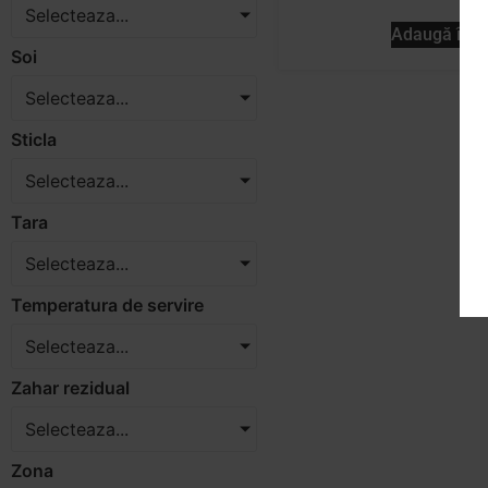
Selecteaza...
Adaugă în c
Soi
Selecteaza...
Sticla
Selecteaza...
Tara
Selecteaza...
Temperatura de servire
Selecteaza...
Zahar rezidual
Selecteaza...
Zona