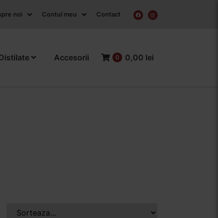
pre noi
Contul meu
Contact
Distilate
Accesorii
0,00 lei
0