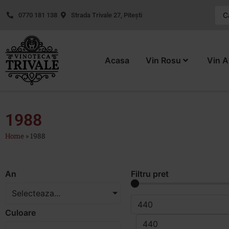
0770 181 138
Strada Trivale 27, Pitești
Acasa
Vin Rosu
Vin A
1988
Home
»
1988
An
Filtru pret
Selecteaza...
Culoare