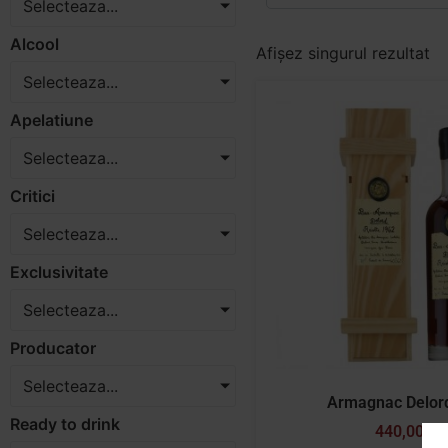
Selecteaza...
Alcool
Afișez singurul rezultat
Selecteaza...
Apelatiune
Selecteaza...
Critici
Selecteaza...
Exclusivitate
Selecteaza...
Producator
Selecteaza...
Armagnac Delor
Ready to drink
440,00
lei