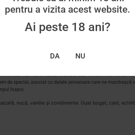
 cel mai tânăr trebuie să fi stat minimum 4 ani în butoi. În reali
pentru a vizita acest website.
ezintă armonia dintre aromele de fructe coapte, uneori confiate 
gime frumoasă. VSOP-ul oferă toate stilurile aromatice ale Armag
Ai peste 18 ani?
a acestui acronim provenit din tradiția comercială anglo-saxonă. 
 vechi, învechit cel puțin 6 ani în butoi. Foarte cerut în străină
te și suave. Hors d’Âge – învechit minimum 10 ani în butoi. Acest
onfiate (prune uscate, caise, coajă de portocală) asociate cu no
ngimea și căldura reținută. Millésime (Vintage, eng) – Armagnac pr
DA
NU
 respectiv. În Millésime-uri intră cei mai buni struguri, de pe pa
o personalitate aparte și un stil propriu – mai tare sau mai slab
ace cu cea mai mare măiestrie artizanală. Amatorii de Millésime-ur
extrem de special, asociat cu datele aniversare care ne marchează vi
mpul înapoi.
ată, nucă, vanilie și condimente. Gust bogat, cald, echilibr