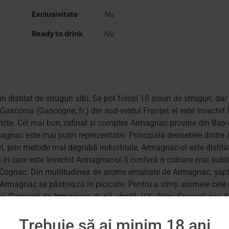
Exclusivitate
Nu
Ready to drink
Nu
distilat de struguri albi. Se pot folosi 10 soiuri de struguri, d
sconia (Gascogne, fr.) din sud-vestul Franței, el este învechit 
istricte. Cel mai bun, rafinat și complex Armagnac provine din 
rmagnac este mai puțin reprezentativ. Principala deosebire dintr
ori, prin metode mai degrabă industriale, Armagnac-ul este distilat
 în care este învechit Armagnac-ul îi conferă o culoare mai subti
 în Cognac. Din multitudinea de arome emanate de Armagnac, șapte
e Armagnac se păstrează în picioare. Pentru a simți aromele cele ma
ar. Categorii de Armagnac, după vârstă: V.S. (Very Special) sau 3
ructate. Alegerea ideală, dacă vă plac băuturile cu caracter – îi v
Trebuie să ai minim 18 ani
chit minimum 5 ani în butoi. Calitate superioară, vechi, culoar