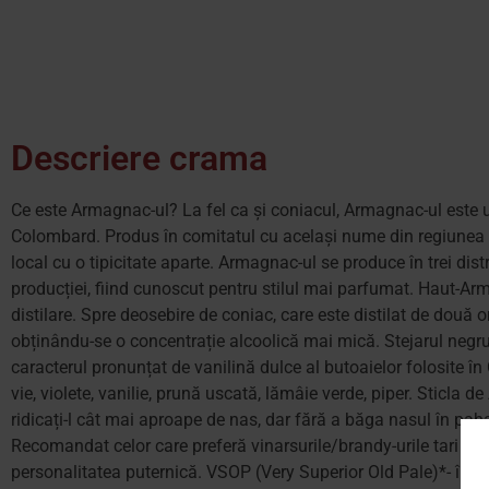
Descriere crama
Ce este Armagnac-ul? La fel ca și coniacul, Armagnac-ul este un 
Colombard. Produs în comitatul cu același nume din regiunea Ga
local cu o tipicitate aparte. Armagnac-ul se produce în trei d
producției, fiind cunoscut pentru stilul mai parfumat. Haut-A
distilare. Spre deosebire de coniac, care este distilat de două 
obținându-se o concentrație alcoolică mai mică. Stejarul negru
caracterul pronunțat de vanilină dulce al butoaielor folosite
vie, violete, vanilie, prună uscată, lămâie verde, piper. Sticla d
ridicați-l cât mai aproape de nas, dar fără a băga nasul în pah
Recomandat celor care preferă vinarsurile/brandy-urile tari și f
personalitatea puternică. VSOP (Very Superior Old Pale)*- înve