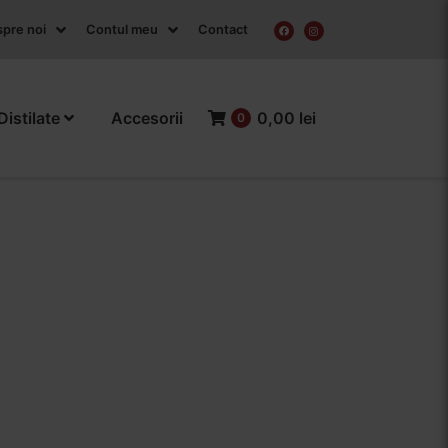
pre noi
Contul meu
Contact
Distilate
Accesorii
0,00 lei
0