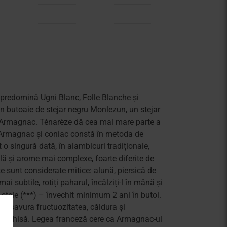
ar predomină Ugni Blanc, Folle Blanche și
în butoaie de stejar negru Monlezun, un stejar
Bas-Armagnac. Ténarèze dă cea mai mare parte a
e Armagnac și coniac constă în metoda de
 o singură dată, în alambicuri tradiționale,
lă și arome mai complexe, foarte diferite de
 sunt considerate mitice: alună, piersică de
i subtile, rotiți paharul, încălziți-l în mână și
 stele (***) – învechit minimum 2 ani în butoi.
eți savura fructuozitatea, căldura și
e deschisă. Legea franceză cere ca Armagnac-ul