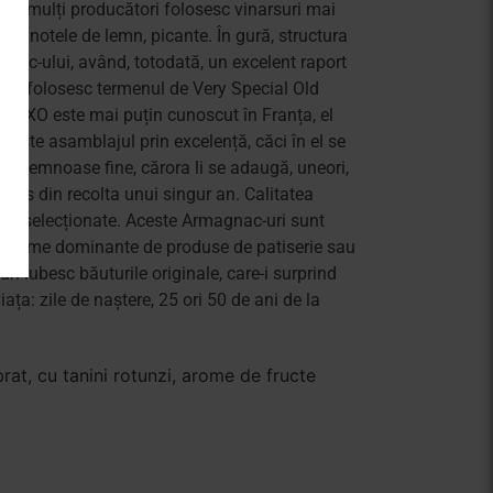
tate, mulți producători folosesc vinarsuri mai
și notele de lemn, picante. În gură, structura
nac-ului, având, totodată, un excelent raport
Unii folosesc termenul de Very Special Old
tate, XO este mai puțin cunoscut în Franța, el
a este asamblajul prin excelență, căci în el se
te lemnoase fine, cărora li se adaugă, uneori,
odus din recolta unui singur an. Calitatea
rcele selecționate. Aceste Armagnac-uri sunt
, cu arome dominante de produse de patiserie sau
i iubesc băuturile originale, care-i surprind
ața: zile de naștere, 25 ori 50 de ani de la
at, cu tanini rotunzi, arome de fructe