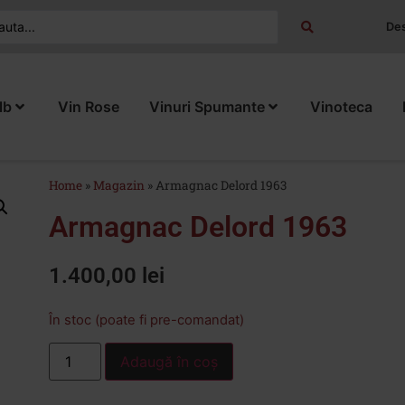
Des
lb
Vin Rose
Vinuri Spumante
Vinoteca
Home
»
Magazin
»
Armagnac Delord 1963
Armagnac Delord 1963
1.400,00
lei
În stoc (poate fi pre-comandat)
Adaugă în coș