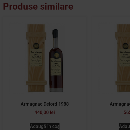
Produse similare
Armagnac Delord 1988
Armagnac
440,00
lei
56
Adaugă în coș
Adau