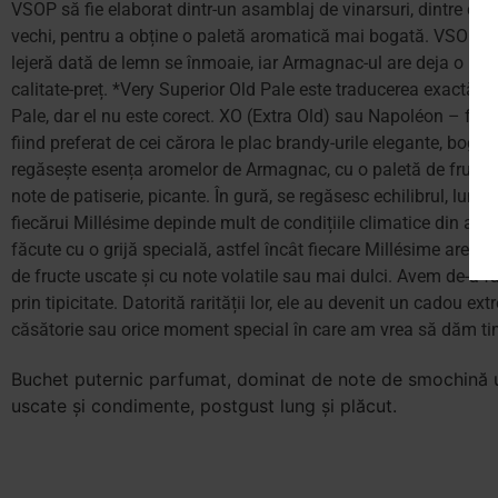
VSOP să fie elaborat dintr-un asamblaj de vinarsuri, dintre care
vechi, pentru a obține o paletă aromatică mai bogată. VSOP repr
lejeră dată de lemn se înmoaie, iar Armagnac-ul are deja o lun
calitate-preț. *Very Superior Old Pale este traducerea exactă 
Pale, dar el nu este corect. XO (Extra Old) sau Napoléon – foarte
fiind preferat de cei cărora le plac brandy-urile elegante, boga
regăsește esența aromelor de Armagnac, cu o paletă de fructe c
note de patiserie, picante. În gură, se regăsesc echilibrul, lu
fiecărui Millésime depinde mult de condițiile climatice din anul
făcute cu o grijă specială, astfel încât fiecare Millésime are 
de fructe uscate și cu note volatile sau mai dulci. Avem de-a f
prin tipicitate. Datorită rarității lor, ele au devenit un cadou 
căsătorie sau orice moment special în care am vrea să dăm ti
Buchet puternic parfumat, dominat de note de smochină usc
uscate și condimente, postgust lung și plăcut.