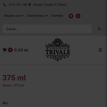
0770 181 138
Strada Trivale 27, Pitești
Despre noi
Contul meu
Contact
0,00 lei
0
Acasa
Vin Rosu
375 ml
Home
»
375 ml
Vin Alb
Vin Rose
An