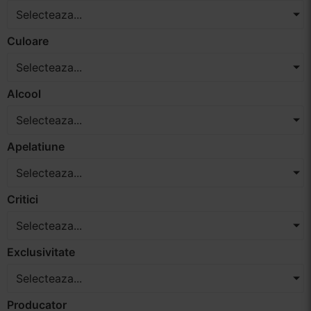
Selecteaza...
Vinuri Spumante
Culoare
Vinoteca
Selecteaza...
Distilate
Alcool
Selecteaza...
Accesorii
Apelatiune
Selecteaza...
Critici
Selecteaza...
Exclusivitate
Selecteaza...
Producator