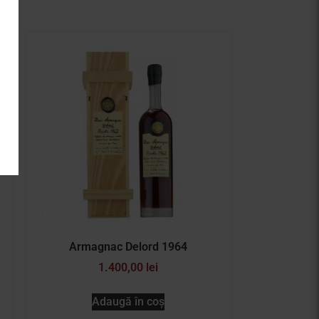
Armagnac Delord 1964
1.400,00
lei
Adaugă în coș