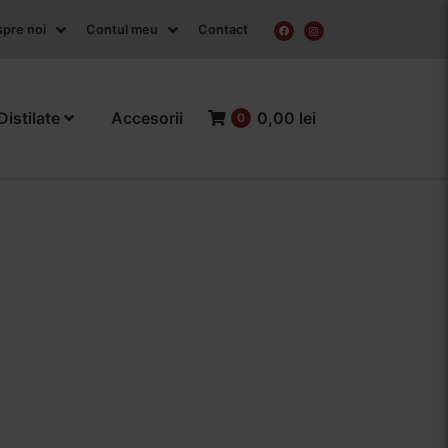
pre noi
Contul meu
Contact
Distilate
Accesorii
0,00 lei
0