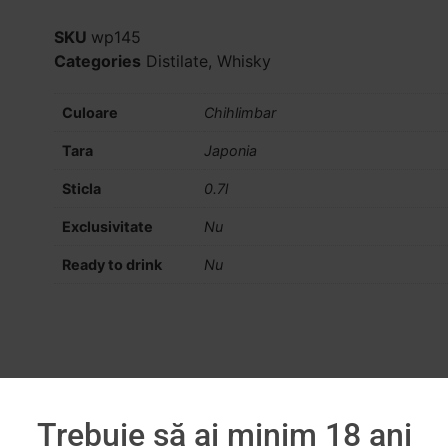
SKU
wp145
Categories
Distilate
,
Whisky
Culoare
Chihlimbar
Tara
Japonia
Sticla
0.7l
Exclusivitate
Nu
Ready to drink
Nu
Trebuie să ai minim 18 ani