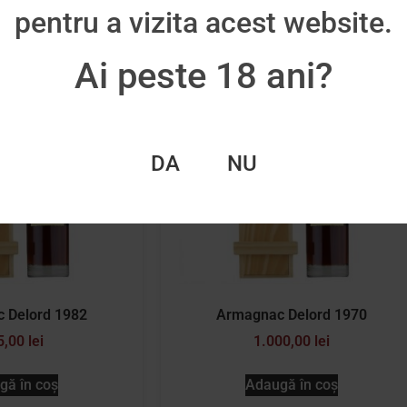
pentru a vizita acest website.
Ai peste 18 ani?
DA
NU
 Delord 1982
Armagnac Delord 1970
5,00
lei
1.000,00
lei
gă în coș
Adaugă în coș