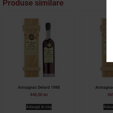
Produse similare
Armagnac Delord 1988
Armagnac
440,00
lei
56
Adaugă în coș
Adau