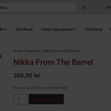
Des
lb
Vin Rose
Vinuri Spumante
Vinoteca
Home
»
Magazin
»
Nikka From The Barrel
Nikka From The Barrel
200,00
lei
În stoc (poate fi pre-comandat)
Adaugă în coș