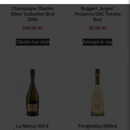
Champagne Charles
Ruggeri „Argeo”
Ellner Seduction Brut
Prosecco DOC Treviso
2006
Brut
240,00
lei
50,00
lei
Citește mai mult
Adaugă în coș
La Marca Vini E
Ferghettina Milledi