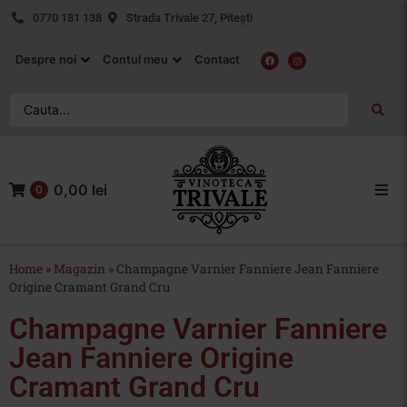
0770 181 138
Strada Trivale 27, Pitești
Despre noi
Contul meu
Contact
0,00 lei
0
Acasa
Home
»
Magazin
»
Champagne Varnier Fanniere Jean Fanniere
Vin Rosu
Origine Cramant Grand Cru
Champagne Varnier Fanniere
Vin Alb
Jean Fanniere Origine
Vin Rose
Cramant Grand Cru