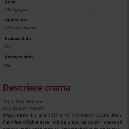
Zona
Champagne
Apelatiune
Côte des blancs
Exclusivitate
Da
Ready to drink
Da
Descriere crama
100% Chardonnay
93p Robert Parker
Degortarea din iulie 2017 a NV Extra-Brut Cuvée Jean
Fannière Origine este încă pe piață, iar acum începe să
capete unele note mature, amestecând tuse de fructe