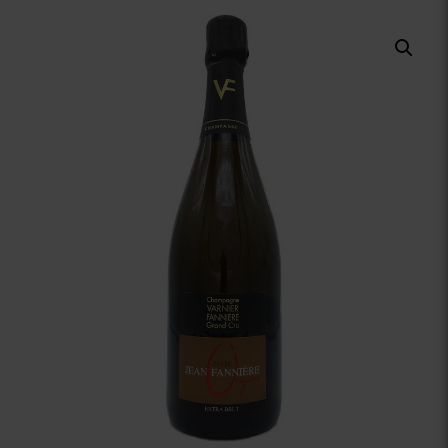
Vinuri Spumante
Vinoteca
Distilate
Accesorii