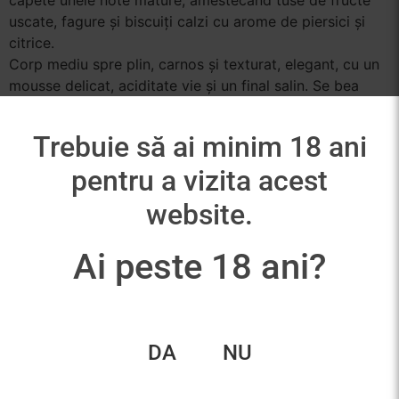
uscate, fagure și biscuiți calzi cu arome de piersici și
citrice.
Corp mediu spre plin, carnos și texturat, elegant, cu un
mousse delicat, aciditate vie și un final salin. Se bea
bine inca de acum!”
Trebuie să ai minim 18 ani
pentru a vizita acest
Produse similare
website.
Ai peste 18 ani?
DA
NU