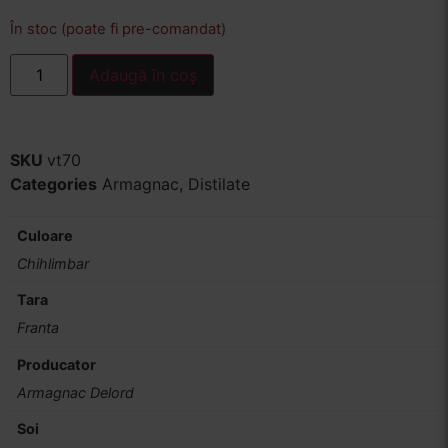
În stoc (poate fi pre-comandat)
Adaugă în coș
SKU
vt70
Categories
Armagnac
,
Distilate
Culoare
Chihlimbar
Tara
Franta
Producator
Armagnac Delord
Soi