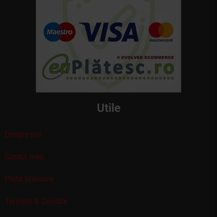
Utile
Despre noi
Contul meu
Plată și livrare
Termeni & Conditii