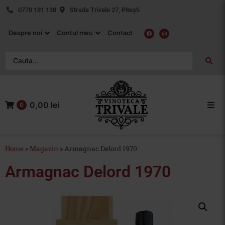
0770 181 138
Strada Trivale 27, Pitești
Despre noi
Contul meu
Contact
0,00 lei
0
Acasa
Home
»
Magazin
»
Armagnac Delord 1970
Vin Rosu
Armagnac Delord 1970
Vin Alb
Vin Rose