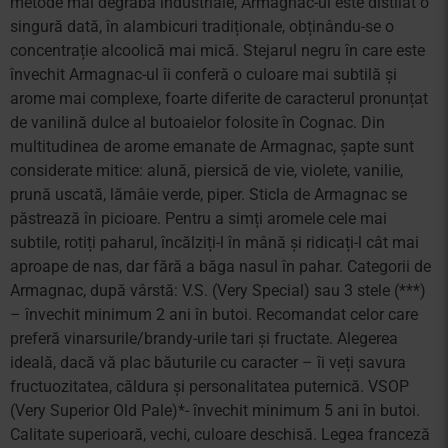
metode mai degrabă industriale, Armagnac-ul este distilat o
singură dată, în alambicuri tradiționale, obținându-se o
concentrație alcoolică mai mică. Stejarul negru în care este
învechit Armagnac-ul îi conferă o culoare mai subtilă și
arome mai complexe, foarte diferite de caracterul pronunțat
de vanilină dulce al butoaielor folosite în Cognac. Din
multitudinea de arome emanate de Armagnac, șapte sunt
considerate mitice: alună, piersică de vie, violete, vanilie,
prună uscată, lămâie verde, piper. Sticla de Armagnac se
păstrează în picioare. Pentru a simți aromele cele mai
subtile, rotiți paharul, încălziți-l în mână și ridicați-l cât mai
aproape de nas, dar fără a băga nasul în pahar. Categorii de
Armagnac, după vârstă: V.S. (Very Special) sau 3 stele (***)
– învechit minimum 2 ani în butoi. Recomandat celor care
preferă vinarsurile/brandy-urile tari și fructate. Alegerea
ideală, dacă vă plac băuturile cu caracter – îi veți savura
fructuozitatea, căldura și personalitatea puternică. VSOP
(Very Superior Old Pale)*- învechit minimum 5 ani în butoi.
Calitate superioară, vechi, culoare deschisă. Legea franceză