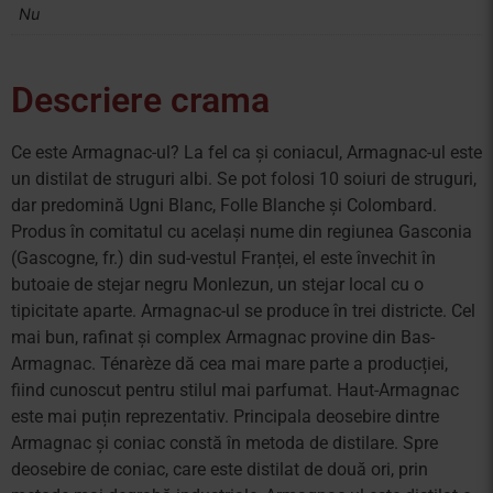
Nu
Descriere crama
Ce este Armagnac-ul? La fel ca și coniacul, Armagnac-ul este
un distilat de struguri albi. Se pot folosi 10 soiuri de struguri,
dar predomină Ugni Blanc, Folle Blanche și Colombard.
Produs în comitatul cu același nume din regiunea Gasconia
(Gascogne, fr.) din sud-vestul Franței, el este învechit în
butoaie de stejar negru Monlezun, un stejar local cu o
tipicitate aparte. Armagnac-ul se produce în trei districte. Cel
mai bun, rafinat și complex Armagnac provine din Bas-
Armagnac. Ténarèze dă cea mai mare parte a producției,
fiind cunoscut pentru stilul mai parfumat. Haut-Armagnac
este mai puțin reprezentativ. Principala deosebire dintre
Armagnac și coniac constă în metoda de distilare. Spre
deosebire de coniac, care este distilat de două ori, prin