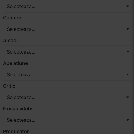
Selecteaza...
Vinuri Spumante
Culoare
Vinoteca
Selecteaza...
Distilate
Alcool
Selecteaza...
Accesorii
Apelatiune
Selecteaza...
Critici
Selecteaza...
Exclusivitate
Selecteaza...
Producator