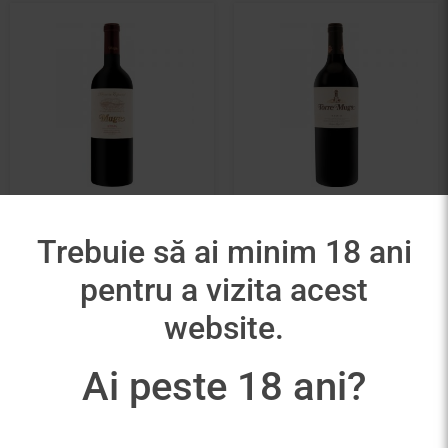
Muga Reserva
Muga Torre Muga
Selección Especial
Trebuie să ai minim 18 ani
380,00
lei
185,00
lei
pentru a vizita acest
Adaugă în coș
Adaugă în coș
website.
Ai peste 18 ani?