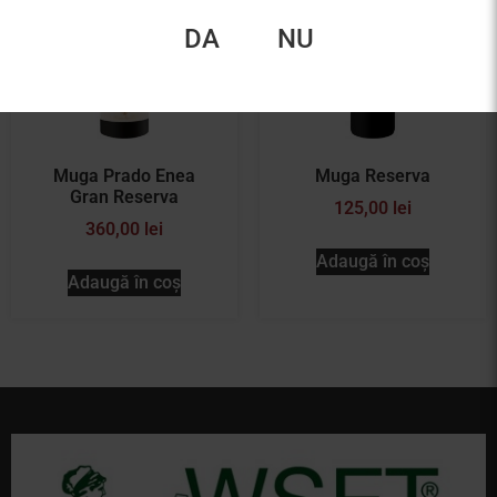
DA
NU
Muga Prado Enea
Muga Reserva
Gran Reserva
125,00
lei
360,00
lei
Adaugă în coș
Adaugă în coș