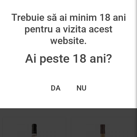
Trebuie să ai minim 18 ani
pentru a vizita acest
website.
Ai peste 18 ani?
Casa de Vinuri
Ferghettina Rose Brut
Stefanesti
2017
Loungeitude Rose
155,00
lei
Magnum
110,00
lei
Adaugă în coș
DA
NU
Adaugă în coș