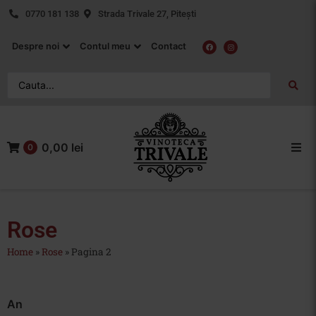
0770 181 138
Strada Trivale 27, Pitești
Despre noi
Contul meu
Contact
0,00 lei
0
Acasa
Vin Rosu
Rose
Home
»
Rose
»
Pagina 2
Vin Alb
Vin Rose
An