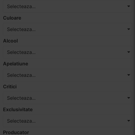
Selecteaza...
Vinuri Spumante
Culoare
Vinoteca
Selecteaza...
Distilate
Alcool
Selecteaza...
Accesorii
Apelatiune
Selecteaza...
Critici
Selecteaza...
Exclusivitate
Selecteaza...
Producator