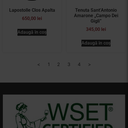
Lapostolle Clos Apalta
Tenuta Sant’Antonio
Amarone „Campo Dei
650,00
lei
Gigli”
345,00
lei
Adaugă în coș
Adaugă în coș
<
1
2
3
4
>