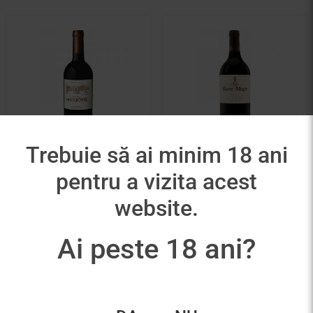
Trebuie să ai minim 18 ani
Château Marjosse –
Muga Torre Muga
pentru a vizita acest
Pierre Lurton Rouge
380,00
lei
website.
82,00
lei
Adaugă în coș
Adaugă în coș
Ai peste 18 ani?