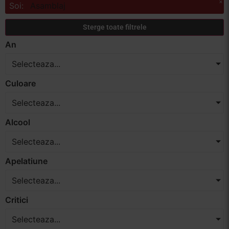
×
Soi
:
Asamblaj
Vinuri Spumante
Sterge toate filtrele
Vinoteca
An
Selecteaza...
Distilate
Culoare
Accesorii
Selecteaza...
Alcool
Selecteaza...
Apelatiune
Selecteaza...
Critici
Selecteaza...