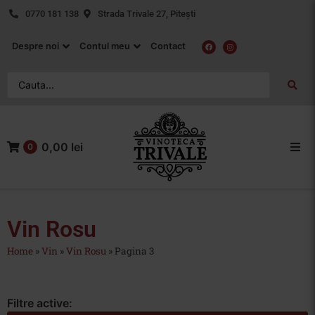
0770 181 138
Strada Trivale 27, Pitești
Despre noi
Contul meu
Contact
0,00 lei
0
Acasa
Vin Rosu
Vin Rosu
Home
»
Vin
»
Vin Rosu
»
Pagina 3
Vin Alb
Vin Rose
Filtre active: