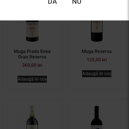
DA
NU
Muga Prado Enea
Muga Reserva
Gran Reserva
125,00
lei
360,00
lei
Adaugă în coș
Adaugă în coș