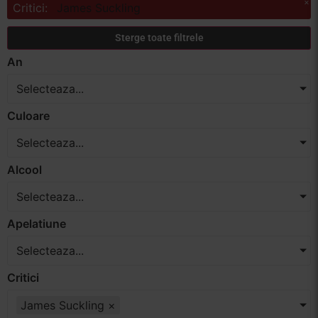
×
Critici
:
James Suckling
Vinuri Spumante
Sterge toate filtrele
Vinoteca
An
Selecteaza...
Distilate
Culoare
Accesorii
Selecteaza...
Alcool
Selecteaza...
Apelatiune
Selecteaza...
Critici
James Suckling
×