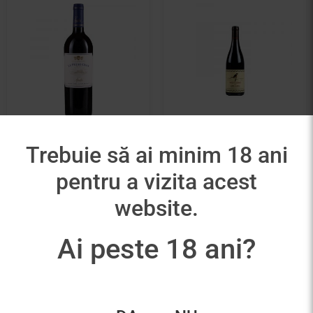
Lapostolle Le Petit
Château De Saint
Trebuie să ai minim 18 ani
Clos
Cosme Côte Rôtie
pentru a vizita acest
245,00
lei
275,00
lei
website.
Adaugă în coș
Adaugă în coș
Ai peste 18 ani?