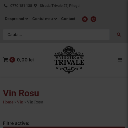
0770 181 138
Strada Trivale 27, Pitești
Despre noi
Contul meu
Contact
0,00 lei
0
Acasa
Vin Rosu
Vin Rosu
Home
»
Vin
»
Vin Rosu
Vin Alb
Vin Rose
Filtre active: