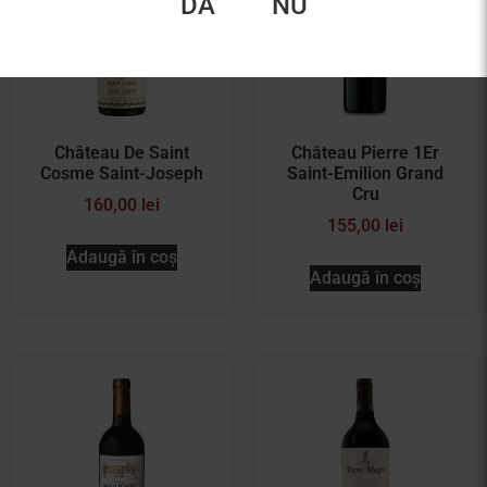
DA
NU
Château De Saint
Château Pierre 1Er
Cosme Saint-Joseph
Saint-Emilion Grand
Cru
160,00
lei
155,00
lei
Adaugă în coș
Adaugă în coș