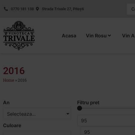
0770 181 138
Strada Trivale 27, Pitești
Acasa
Vin Rosu
Vin A
2016
Home
»
2016
An
Filtru pret
Selecteaza...
Culoare