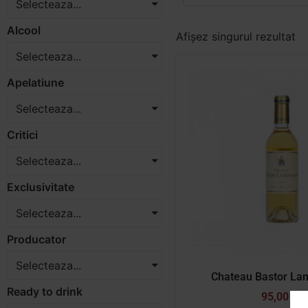
Selecteaza...
Alcool
Afișez singurul rezultat
Selecteaza...
Apelatiune
Selecteaza...
Critici
Selecteaza...
Exclusivitate
Selecteaza...
Producator
Selecteaza...
Chateau Bastor La
Ready to drink
95,00
lei