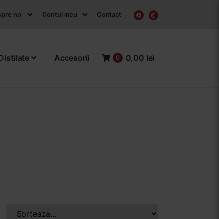
pre noi
Contul meu
Contact
Distilate
Accesorii
0,00 lei
0