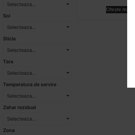
Selecteaza...
Citește mai m
Soi
Selecteaza...
Sticla
Selecteaza...
Tara
Selecteaza...
Temperatura de servire
Selecteaza...
Zahar rezidual
Selecteaza...
Zona