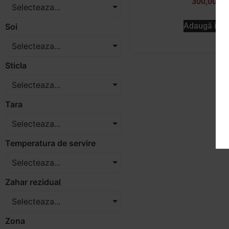
300,00
lei
Selecteaza...
Adaugă în c
Soi
Selecteaza...
Sticla
Selecteaza...
Tara
Selecteaza...
Temperatura de servire
Selecteaza...
Zahar rezidual
Selecteaza...
Zona