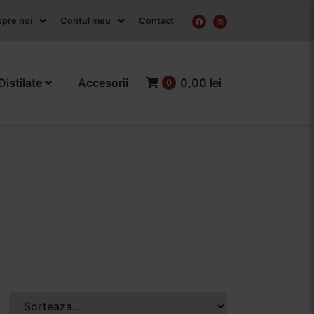
pre noi
Contul meu
Contact
Distilate
Accesorii
0,00 lei
0