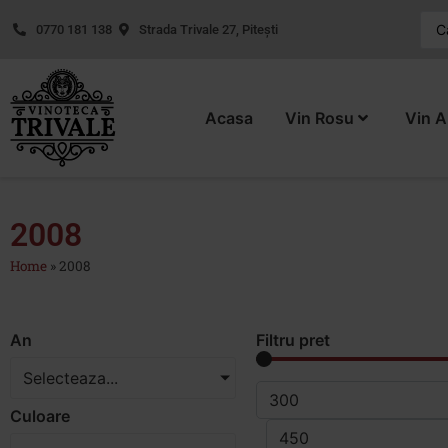
0770 181 138
Strada Trivale 27, Pitești
Acasa
Vin Rosu
Vin A
2008
Home
»
2008
An
Filtru pret
Selecteaza...
Culoare