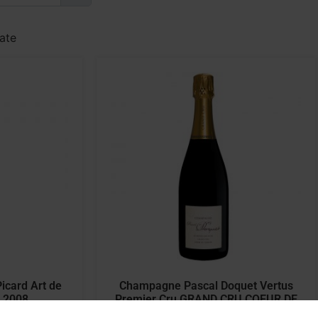
tate
card Art de
Champagne Pascal Doquet Vertus
e 2008
Premier Cru GRAND CRU COEUR DE
TERROIR 2008