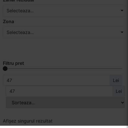
Selecteaza...
Zona
Selecteaza...
Filtru pret
Lei
Lei
Afișez singurul rezultat