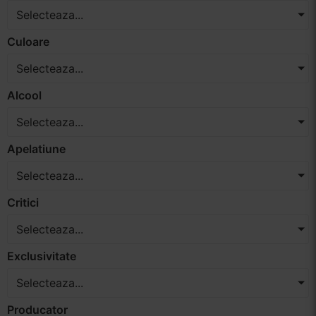
Selecteaza...
Vinuri Spumante
Culoare
Vinoteca
Selecteaza...
Distilate
Alcool
Selecteaza...
Accesorii
Apelatiune
Selecteaza...
Critici
Selecteaza...
Exclusivitate
Selecteaza...
Producator