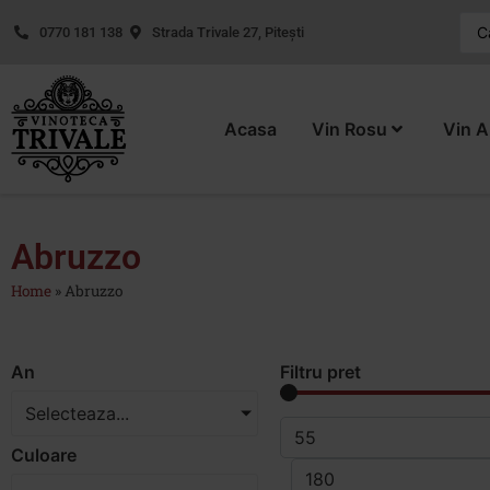
0770 181 138
Strada Trivale 27, Pitești
Acasa
Vin Rosu
Vin A
Abruzzo
Home
»
Abruzzo
An
Filtru pret
Selecteaza...
Culoare