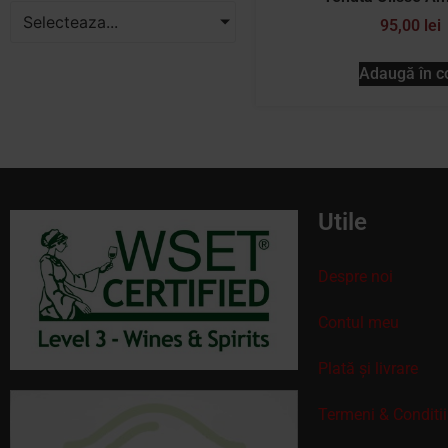
Selecteaza...
95,00
lei
Adaugă în c
Utile
Despre noi
Contul meu
Plată și livrare
Termeni & Conditii