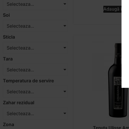
Selecteaza...
Adaugă în c
Soi
Selecteaza...
Sticla
Selecteaza...
Tara
Selecteaza...
Temperatura de servire
Selecteaza...
Zahar rezidual
Selecteaza...
Zona
Tenuta Ulisse A