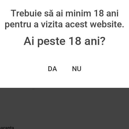
oș
Adaugă în coș
Trebuie să ai minim 18 ani
pentru a vizita acest website.
Ai peste 18 ani?
DA
NU
maranta