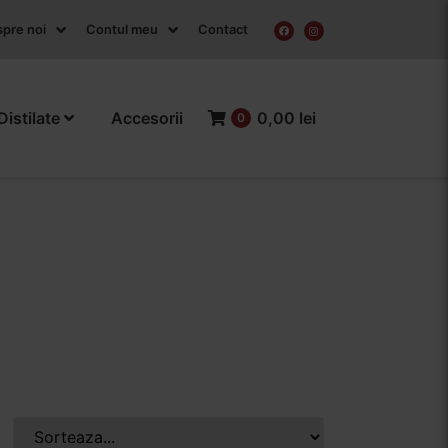
pre noi
Contul meu
Contact
Distilate
Accesorii
0,00 lei
0