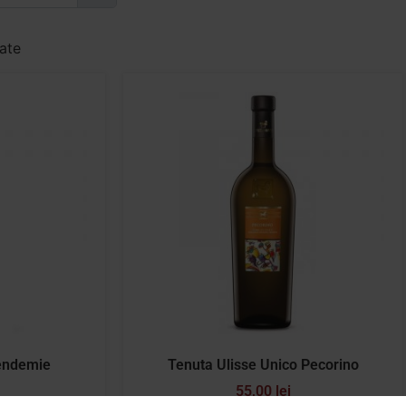
tate
endemie
Tenuta Ulisse Unico Pecorino
55,00
lei