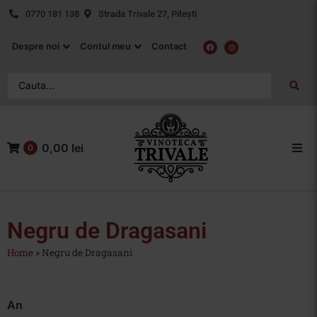
0770 181 138
Strada Trivale 27, Pitești
Despre noi
Contul meu
Contact
0,00 lei
0
Acasa
Vin Rosu
Negru de Dragasani
Home
»
Negru de Dragasani
Vin Alb
Vin Rose
An