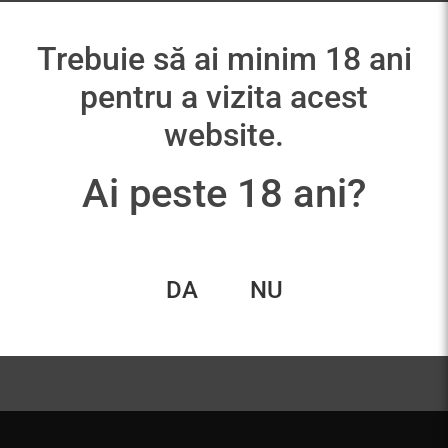
Trebuie să ai minim 18 ani
pentru a vizita acest
website.
Ai peste 18 ani?
Avincis Negru de
Stirbey Negru De
Dragasani
Dragasani
85,00
lei
79,00
lei
DA
NU
Adaugă în coș
Adaugă în coș