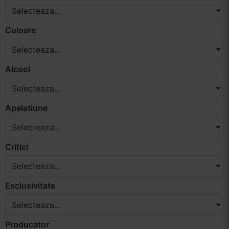
Selecteaza...
Vinuri Spumante
Culoare
Vinoteca
Selecteaza...
Distilate
Alcool
Selecteaza...
Accesorii
Apelatiune
Selecteaza...
Critici
Selecteaza...
Exclusivitate
Selecteaza...
Producator