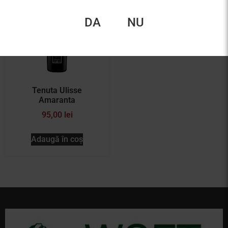
DA
NU
Tenuta Ulisse
Amaranta
95,00
lei
Adaugă în coș