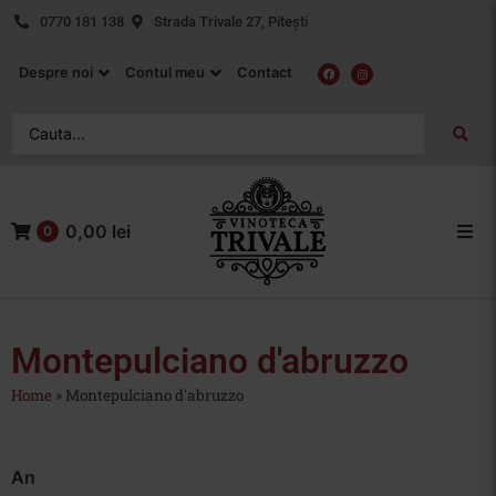
0770 181 138
Strada Trivale 27, Pitești
Despre noi
Contul meu
Contact
0,00 lei
0
Acasa
Vin Rosu
Montepulciano d'abruzzo
Home
»
Montepulciano d'abruzzo
Vin Alb
Vin Rose
An