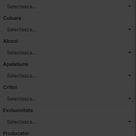
Selecteaza...
Vinuri Spumante
Culoare
Vinoteca
Selecteaza...
Distilate
Alcool
Selecteaza...
Accesorii
Apelatiune
Selecteaza...
Critici
Selecteaza...
Exclusivitate
Selecteaza...
Producator