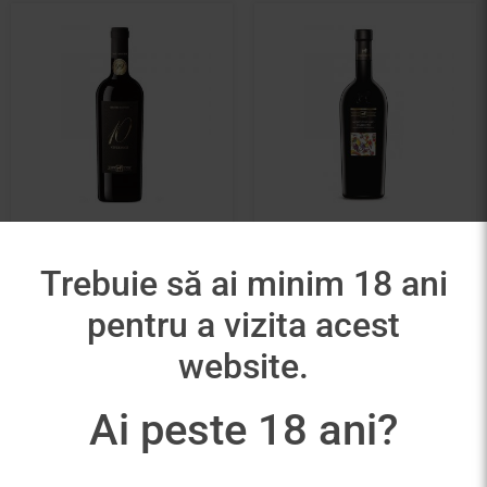
Amaranta Dieci
Tenuta Ulisse Unico
Vendemie
Montepulciano
Trebuie să ai minim 18 ani
D’Abruzzo
180,00
lei
55,00
lei
pentru a vizita acest
Adaugă în coș
website.
Adaugă în coș
Ai peste 18 ani?