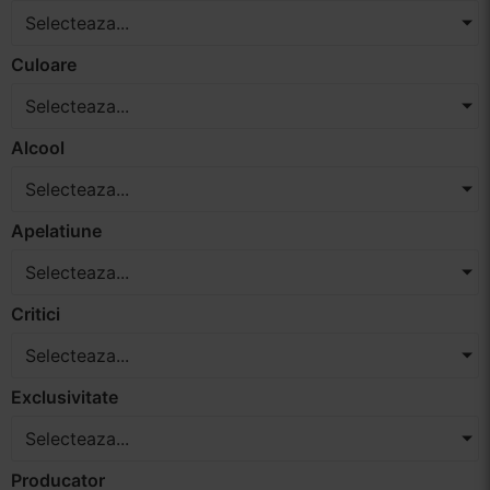
Selecteaza...
Vinuri Spumante
Culoare
Vinoteca
Selecteaza...
Distilate
Alcool
Selecteaza...
Accesorii
Apelatiune
Selecteaza...
Critici
Selecteaza...
Exclusivitate
Selecteaza...
Producator