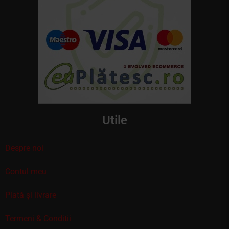
Utile
Despre noi
Contul meu
Plată și livrare
Termeni & Conditii