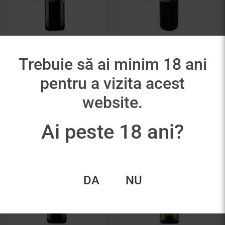
Stirbey Novac
Stirbey Negru De
Dragasani
Trebuie să ai minim 18 ani
105,00
lei
79,00
lei
pentru a vizita acest
Adaugă în coș
Adaugă în coș
website.
Ai peste 18 ani?
DA
NU