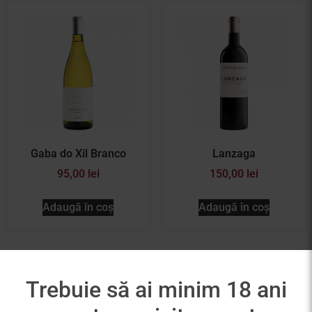
Gaba do Xil Branco
Lanzaga
95,00
lei
150,00
lei
Adaugă în coș
Adaugă în coș
Trebuie să ai minim 18 ani