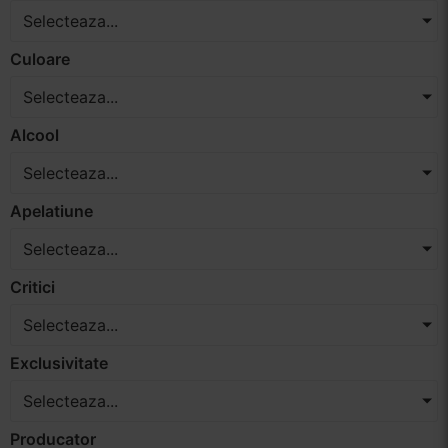
Selecteaza...
Vinuri Spumante
Culoare
Vinoteca
Selecteaza...
Distilate
Alcool
Selecteaza...
Accesorii
Apelatiune
Selecteaza...
Critici
Selecteaza...
Exclusivitate
Selecteaza...
Producator