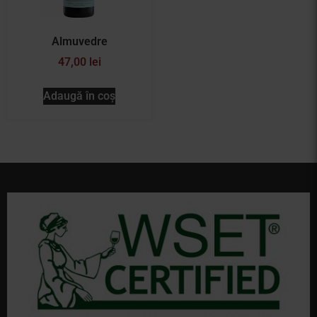
Almuvedre
47,00
lei
Adaugă în coș