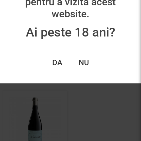
pentru a vizita acest
website.
Ai peste 18 ani?
Corriente
Basa
75,00
lei
62,00
lei
DA
NU
Adaugă în coș
Adaugă în coș