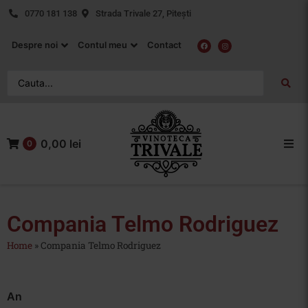
0770 181 138
Strada Trivale 27, Pitești
Despre noi
Contul meu
Contact
0,00 lei
0
Acasa
Vin Rosu
Compania Telmo Rodriguez
Home
»
Compania Telmo Rodriguez
Vin Alb
Vin Rose
An