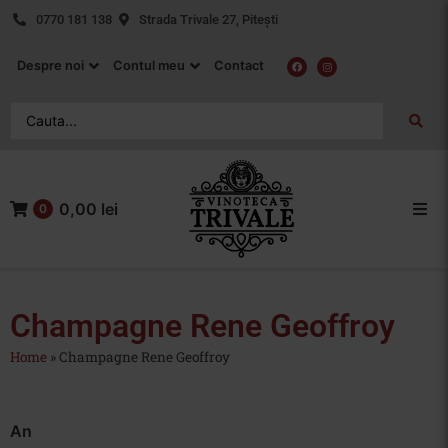
0770 181 138
Strada Trivale 27, Pitești
Despre noi
Contul meu
Contact
0,00 lei
0
Acasa
Vin Rosu
Champagne Rene Geoffroy
Home
»
Champagne Rene Geoffroy
Vin Alb
Vin Rose
An