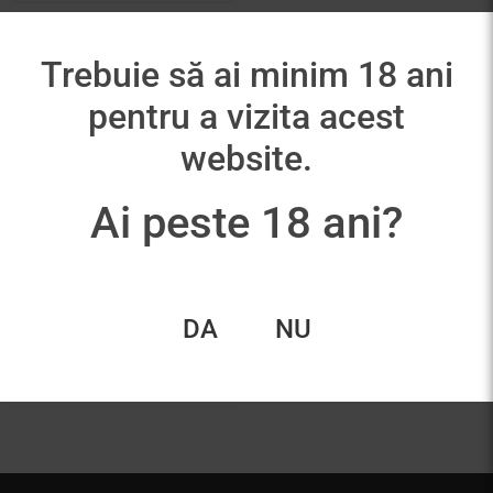
Trebuie să ai minim 18 ani
pentru a vizita acest
website.
Ai peste 18 ani?
Champagne Rene
Geoffroy Rose de
Saigne 1CRU Brut
215,00
lei
DA
NU
Adaugă în coș