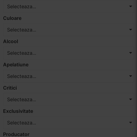
Selecteaza...
Vinuri Spumante
Culoare
Vinoteca
Selecteaza...
Distilate
Alcool
Selecteaza...
Accesorii
Apelatiune
Selecteaza...
Critici
Selecteaza...
Exclusivitate
Selecteaza...
Producator