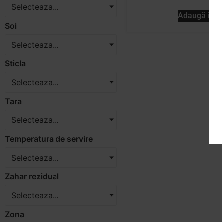
Selecteaza...
Adaugă în c
Soi
Selecteaza...
Sticla
Selecteaza...
Tara
Selecteaza...
Temperatura de servire
Selecteaza...
Zahar rezidual
Selecteaza...
Zona