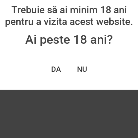
Trebuie să ai minim 18 ani
oș
Adaugă în coș
pentru a vizita acest website.
Ai peste 18 ani?
DA
NU