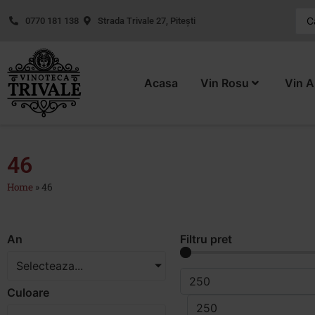
0770 181 138
Strada Trivale 27, Pitești
Acasa
Vin Rosu
Vin A
46
Home
»
46
An
Filtru pret
Selecteaza...
Culoare