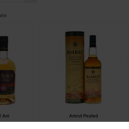
tate
2 Ani
Amrut Peated
250,00
lei