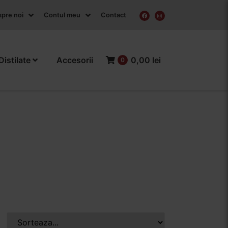
pre noi
Contul meu
Contact
Distilate
Accesorii
0,00 lei
0