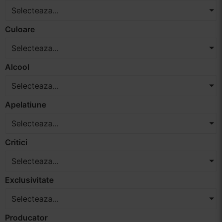
Selecteaza...
Vinuri Spumante
Culoare
Vinoteca
Selecteaza...
Distilate
Alcool
Selecteaza...
Accesorii
Apelatiune
Selecteaza...
Critici
Selecteaza...
Exclusivitate
Selecteaza...
Producator