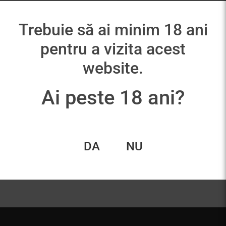
Trebuie să ai minim 18 ani
pentru a vizita acest
website.
Ai peste 18 ani?
Granja Remelluri Gran
Lanzaga
Reserva 2012
150,00
lei
450,00
lei
DA
NU
Adaugă în coș
Adaugă în coș