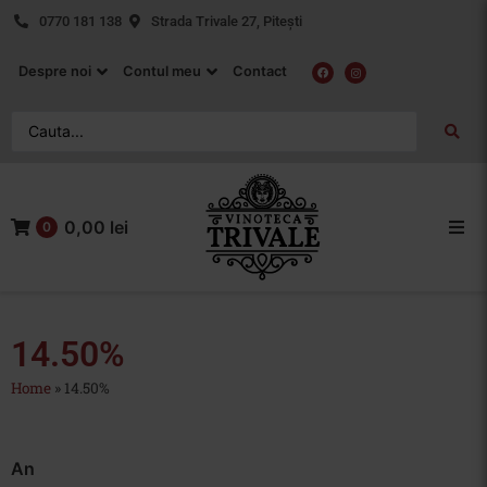
0770 181 138
Strada Trivale 27, Pitești
Despre noi
Contul meu
Contact
0,00 lei
0
Acasa
Vin Rosu
14.50%
Home
»
14.50%
Vin Alb
Vin Rose
An