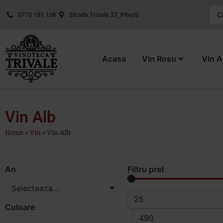
0770 181 138
Strada Trivale 27, Pitești
Acasa
Vin Rosu
Vin A
Vin Alb
Home
»
Vin
»
Vin Alb
An
Filtru pret
Selecteaza...
Culoare