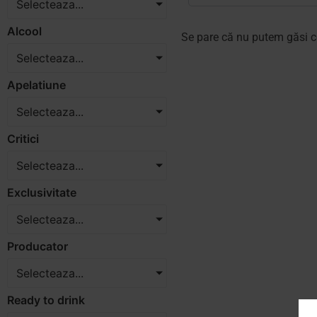
Selecteaza...
Alcool
Se pare că nu putem găsi c
Selecteaza...
Apelatiune
Selecteaza...
Critici
Selecteaza...
Exclusivitate
Selecteaza...
Producator
Selecteaza...
Ready to drink