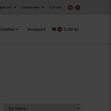
pre noi
Contul meu
Contact
Distilate
Accesorii
0,00 lei
0